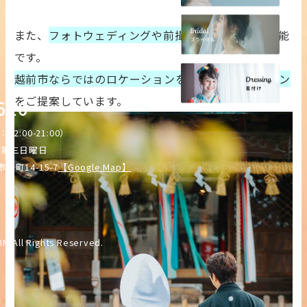
また、
フォトウェディングや前撮り撮影も
ご相談可能
です。
越前市ならではのロケーションを活かした撮影プラン
をご提案しています。
626
12:00-21:00）
・第三日曜日
塚町14-15-7
【Google Map】
IM All Rights Reserved.