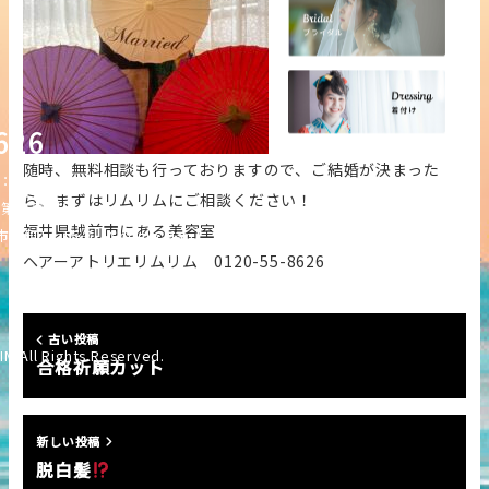
626
随時、無料相談も行っておりますので、ご結婚が決まった
12:00-21:00）
ら、まずはリムリムにご相談ください！
・第三日曜日
福井県越前市にある美容室
塚町14-15-7
【Google Map】
ヘアーアトリエリムリム 0120-55-8626
古い投稿
IM All Rights Reserved.
合格祈願カット
新しい投稿
脱白髪