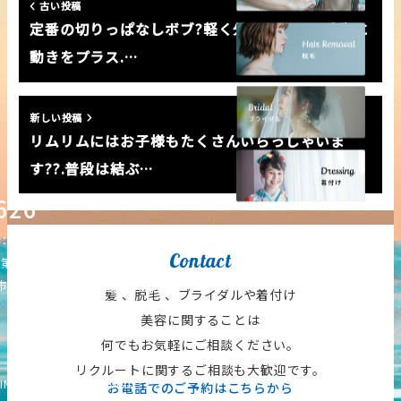
古い投稿
定番の切りっぱなしボブ?軽く外はねさせて毛先に
動きをプラス.…
新しい投稿
リムリムにはお子様もたくさんいらっしゃいま
す??.普段は結ぶ…
626
12:00-21:00）
Contact
・第三日曜日
塚町14-15-7
【Google Map】
髪 、脱毛 、ブライダルや着付け
美容に関することは
何でもお気軽にご相談ください。
リクルートに関するご相談も大歓迎です。
IM All Rights Reserved.
お電話でのご予約はこちらから