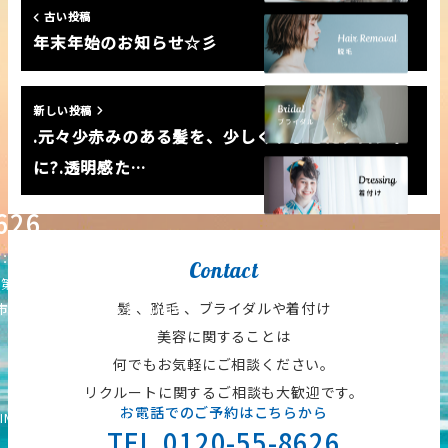
古い投稿
年末年始のお知らせ☆彡
新しい投稿
.元々少赤みのある髪を、少しくすませたブロンド
に?.透明感た…
626
12:00-21:00）
Contact
・第三日曜日
髪 、脱毛 、ブライダルや着付け
塚町14-15-7
【Google Map】
美容に関することは
何でもお気軽にご相談ください。
リクルートに関するご相談も大歓迎です。
お電話でのご予約はこちらから
IM All Rights Reserved.
TEL.0120-55-8626