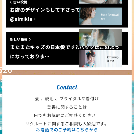
古い投稿
お店のデザインもして下さってる デザイナー
@aimikia…
新しい投稿
またまたキッズの日本髪です?.バックはこのよう
になっておりま…
626
12:00-21:00）
Contact
・第三日曜日
塚町14-15-7
【Google Map】
髪 、脱毛 、ブライダルや着付け
美容に関することは
何でもお気軽にご相談ください。
リクルートに関するご相談も大歓迎です。
IM All Rights Reserved.
お電話でのご予約はこちらから